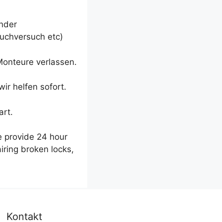
inder
uchversuch etc)
Monteure verlassen.
ir helfen sofort.
art.
e provide 24 hour
iring broken locks,
Kontakt