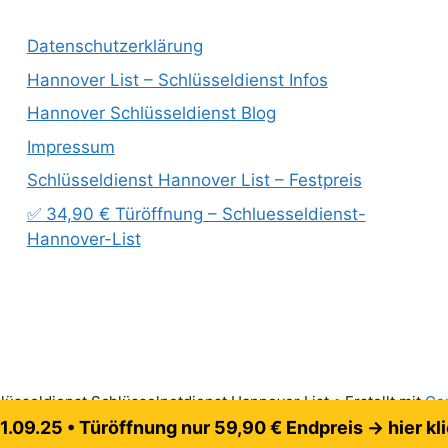
Datenschutzerklärung
Hannover List – Schlüsseldienst Infos
Hannover Schlüsseldienst Blog
Impressum
Schlüsseldienst Hannover List – Festpreis
✅ 34,90 € Türöffnung – Schluesseldienst-
Hannover-List
üsseldienst Schlüsselnotdienst Hannover List
• Erstellt mit
Ge
1.09.25 • Türöffnung nur 59,90 € Endpreis → hier kl