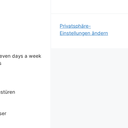
Privatsphäre-
Einstellungen ändern
seven days a week
s
ustüren
ser