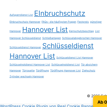
EInbruchschutz
Aufsperrdienst List
EInbruchschutz Hannover
FAQs- die häufigsten Fragen
Festpreis
günstiger
Hannover List
Hannover
Kernschutzbeschlag
List
Hannover Schlüsseldienst
Schließanlagen
Schlüsselabgebrochen Hannover
Schlüsseldienst
Schlüsseldienst Hannover
Hannover List
Schlüsseldienst List Hannover
Schlüsselnotdienst Hannover List
Schlüsselnotdienst List
Tür absichern
Hannover
Türrosette
Türöffnung
Türöffnung Hannover List
Ziehschutz
Zylinder wechseln Hannover
© 2026 Schl
Ab 0
WordPress Cookie Plugin von Real Cookie Banner