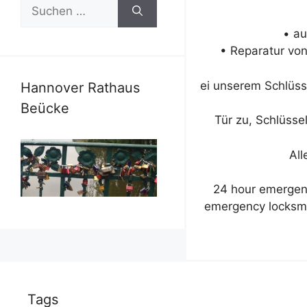
Suchen
nach:
• au
• Reparatur vo
ei unserem Schlüss
Hannover Rathaus
Beücke
Tür zu, Schlüsse
All
24 hour emergenc
emergency locksmit
Tags